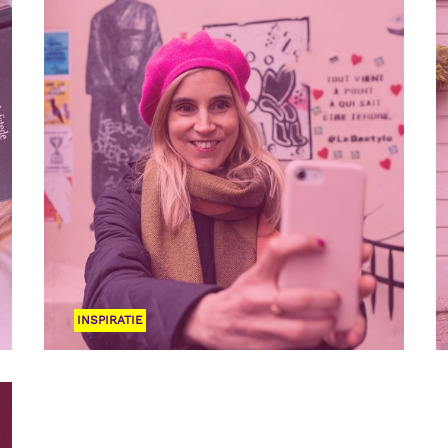
INSPIRATIE
Vanwaar komt de naam 'text fairy'?