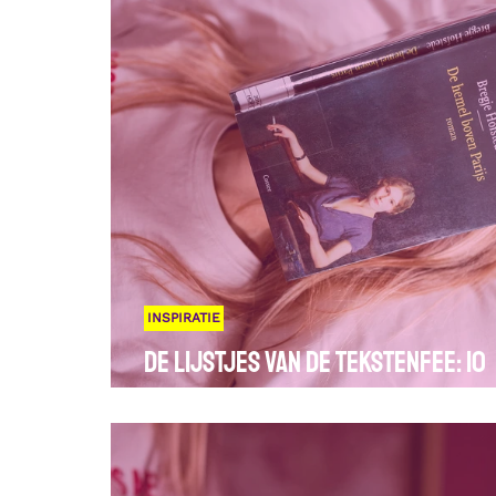
INSPIRATIE
De lijstjes van de tekstenfee: 10
boeken