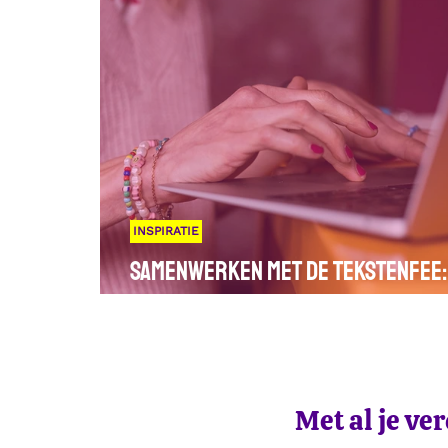
INSPIRATIE
Samenwerken met de tekstenfee: 
pure magie!
Met al je ve