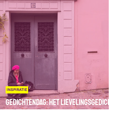
INSPIRATIE
Gedichtendag: het lievelingsgedicht
van de tekstenfee